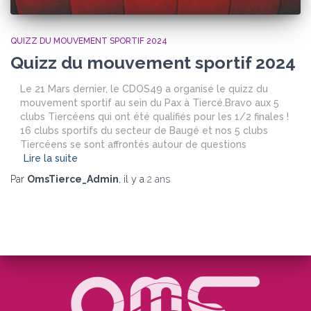
QUIZZ DU MOUVEMENT SPORTIF 2024
Quizz du mouvement sportif 2024
Le 21 Mars dernier, le CDOS49 a organisé le quizz du
mouvement sportif au sein du Pax à Tiercé.Bravo aux 5
clubs Tiercéens qui ont été qualifiés pour les 1/2 finales !
16 clubs sportifs du secteur de Baugé et nos 5 clubs
Tiercéens se sont affrontés autour de questions
Lire la suite
Par
OmsTierce_Admin
, il y a
2 ans